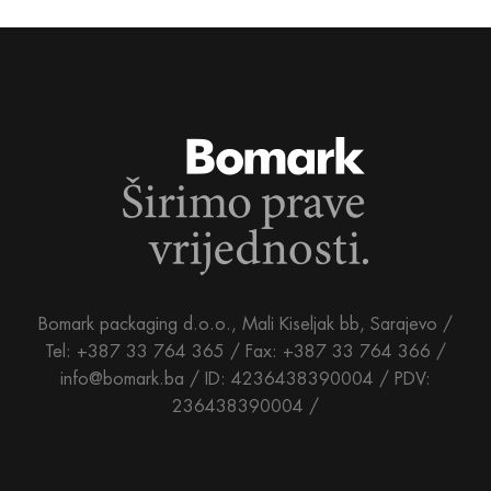
Bomark packaging d.o.o., Mali Kiseljak bb, Sarajevo /
Tel: +387 33 764 365 / Fax: +387 33 764 366 /
info@bomark.ba /
ID: 4236438390004 / PDV:
236438390004 /