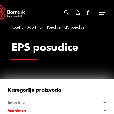
Skip
Skip
to
to
navigation
content
Početna
Asortiman
Posudice
EPS posudice
EPS posudice
Kategorije proizvoda
Industrija
Asortiman