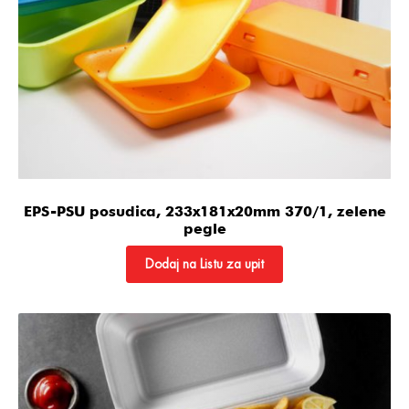
EPS-PSU posudica, 233x181x20mm 370/1, zelene
pegle
Dodaj na Listu za upit