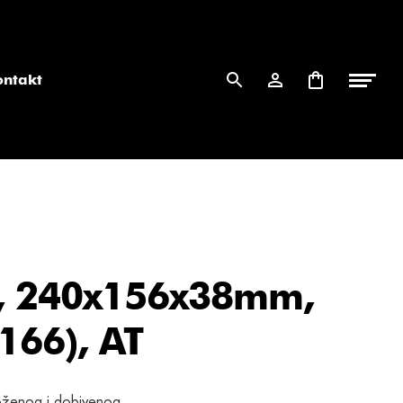
ontakt
a, 240x156x38mm,
(166), AT
loženog i dobivenog.