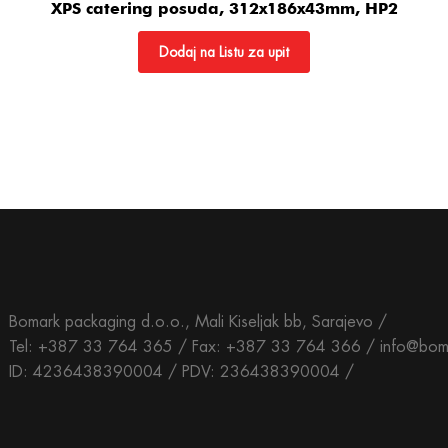
XPS catering posuda, 312x186x43mm, HP2
Dodaj na Listu za upit
Bomark packaging d.o.o., Mali Kiseljak bb, Sarajevo /
Tel: +387 33 764 365 / Fax: +387 33 764 366 / info@bom
ID: 4236438390004 / PDV: 236438390004 /