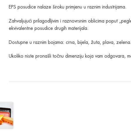
EPS posudice nalaze široku primjenu u raznim industrijama.
Zahvaljujući prilagodljivim i raznovrsnim oblicima poput „peg
ekvivalentne posudice drugih materijala.
Dostupne u raznim bojama: crna, bijela, žuta, plava, zelena
Ukoliko niste pronašli točnu dimenziju koja vam odgovara, m