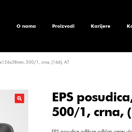
a
O nama
Proizvodi
Karijere
K
0x156x38mm, 500/1, crna, (166), AT
EPS posudic
500/1, crna, 
EPS posudice odlikuje odličan omjer u