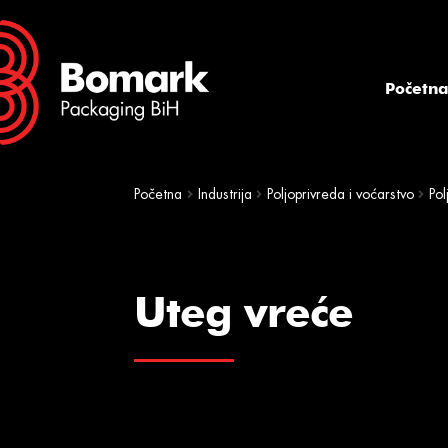
Skip
Skip
to
to
navigation
content
Početn
Početna
Industrija
Poljoprivreda i voćarstvo
Pol
Uteg vreće