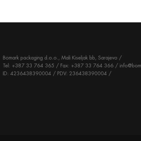
Bomark packaging d.o.o., Mali Kiseljak bb, Sarajevo /
Tel: +387 33 764 365 / Fax: +387 33 764 366 / info@bom
ID: 4236438390004 / PDV: 236438390004 /