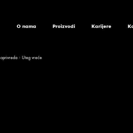
a
O nama
Proizvodi
Karijere
K
joprivreda
Uteg vreće