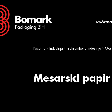
Skip
Skip
to
to
navigation
content
Početn
Početna
Industrija
Prehrambena industrija
Mes
Mesarski papir