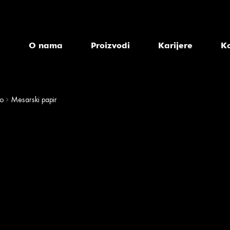
a
O nama
Proizvodi
Karijere
K
o
Mesarski papir