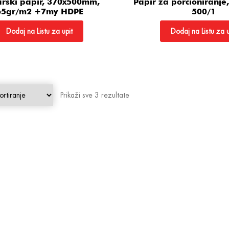
rski papir, 370x500mm,
Papir za porcioniranj
65gr/m2 +7my HDPE
500/1
Dodaj na Listu za upit
Dodaj na Listu za u
Prikaži sve 3 rezultate