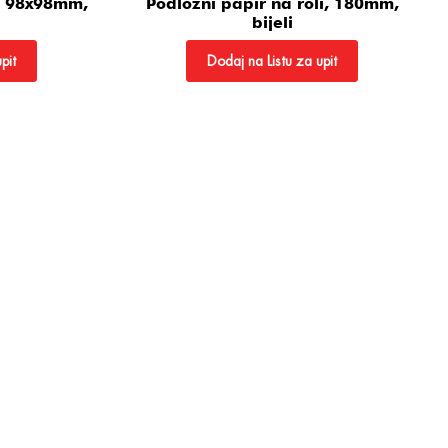
e, 98x98mm,
Podložni papir na roli, 180mm,
bijeli
pit
Dodaj na Listu za upit