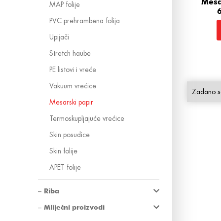
Mesa
MAP folije
PVC prehrambena folija
Upijači
Stretch haube
PE listovi i vreće
Vakuum vrećice
Mesarski papir
Termoskupljajuće vrećice
Skin posudice
Skin folije
APET folije
Riba
Mliječni proizvodi