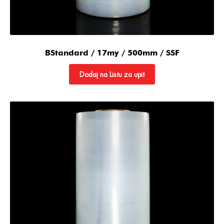
BStandard / 17my / 500mm / SSF
Dodaj na Listu za upit