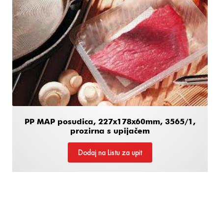
PP MAP posudica, 227x178x60mm, 3565/1,
prozirna s upijačem
Dodaj na Listu za upit