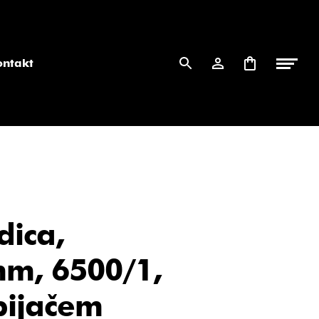
ontakt
ica,
m, 6500/1,
pijačem