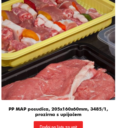
PP MAP posudica, 205x160x60mm, 3485/1,
prozirna s upijačem
Dodaj na Listu za upit