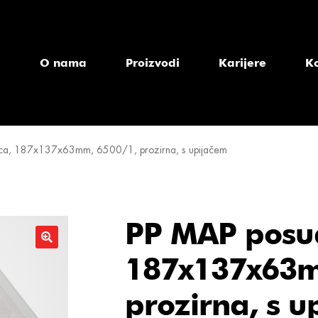
a
O nama
Proizvodi
Karijere
K
ca, 187x137x63mm, 6500/1, prozirna, s upijačem
PP MAP posud
187x137x63m
prozirna, s u