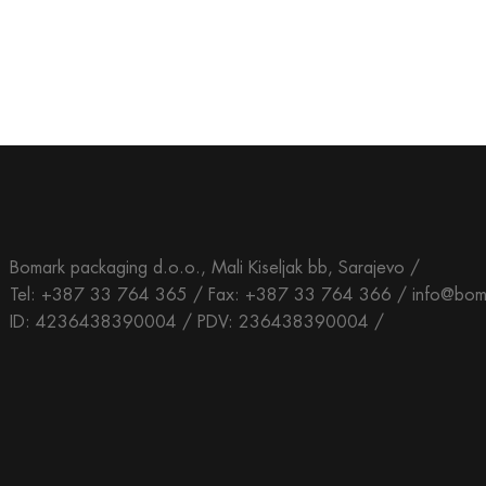
Bomark packaging d.o.o., Mali Kiseljak bb, Sarajevo /
Tel: +387 33 764 365 / Fax: +387 33 764 366 / info@bom
ID: 4236438390004 / PDV: 236438390004 /