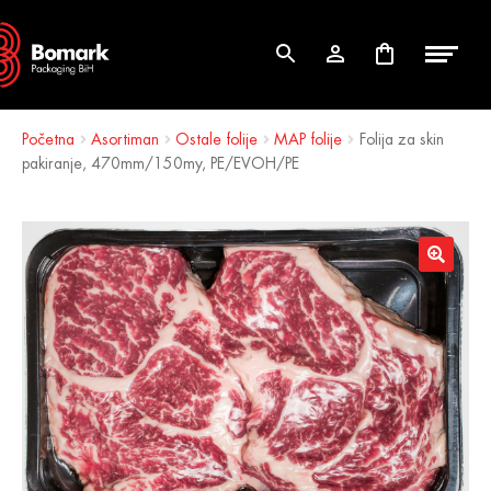
Skip
Skip
to
to
navigation
content
Početna
Asortiman
Ostale folije
MAP folije
Folija za skin
pakiranje, 470mm/150my, PE/EVOH/PE