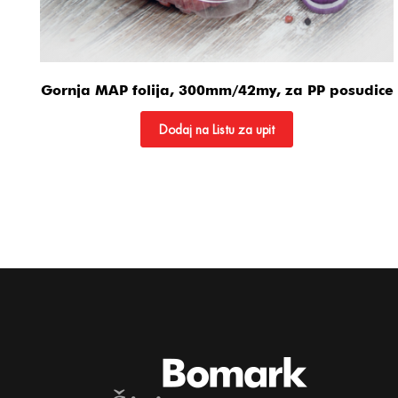
Gornja MAP folija, 300mm/42my, za PP posudice
Dodaj na Listu za upit