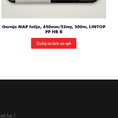
Gornja MAP folija, 450mm/52my, 500m, LINTOP
PP HB B
Dodaj na Listu za upit
ark.ba /