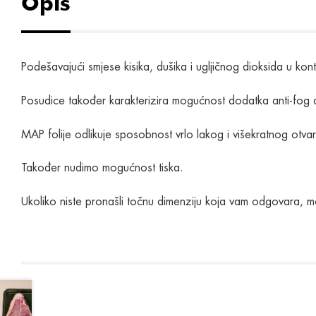
Opis
Podešavajući smjese kisika, dušika i ugljičnog dioksida u kon
Posudice također karakterizira mogućnost dodatka anti-fog ad
MAP folije odlikuje sposobnost vrlo lakog i višekratnog otvara
Također nudimo mogućnost tiska.
Ukoliko niste pronašli točnu dimenziju koja vam odgovara, m