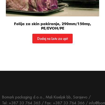
Folija za skin pakiranje, 290mm/150my,
PE/EVOH/PE
Dodaj na Listu za upit
Bomark packaging d.o.o., Mali Kiseljak bb, Sarajevo /
Tel: +387 33 764 365 / Fax: +387 33 764 366 / info@bom