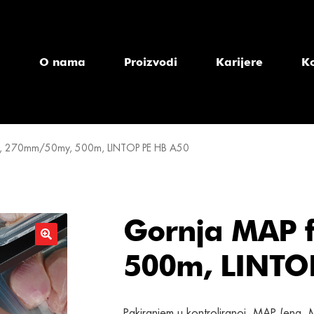
a
O nama
Proizvodi
Karijere
K
ja, 270mm/50my, 500m, LINTOP PE HB A50
Gornja MAP f
500m, LINTO
Pakiranjem u kontroliranoj, MAP (eng.