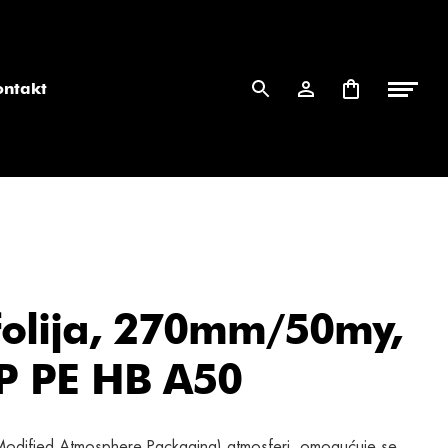
ontakt
olija, 270mm/50my,
P PE HB A50
 Modified Atmosphere Packaging) atmosferi, omogućuje se