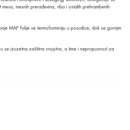
t mesa, mesnih prerađevina, riba i ostalih prehrambenih
donje MAP folije se termoformiraju u posudice, dok se gornjim
tižu se izuzetna zaštitna svojstva, a time i nepropusnost za