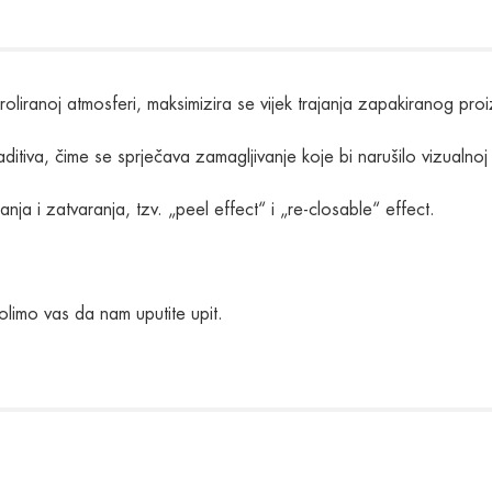
troliranoj atmosferi, maksimizira se vijek trajanja zapakiranog pro
itiva, čime se sprječava zamagljivanje koje bi narušilo vizualnoj
nja i zatvaranja, tzv. „peel effect“ i „re-closable“ effect.
olimo vas da nam uputite upit.