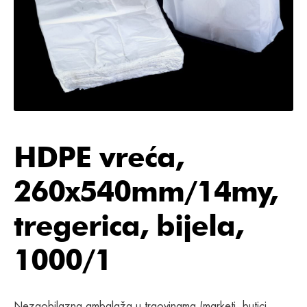
HDPE vreća,
260x540mm/14my,
tregerica, bijela,
1000/1
Nezaobilazna ambalaža u trgovinama (marketi, butici,