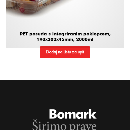
PET posuda s integriranim poklopcem,
190x202x45mm, 2000ml
Dodaj na Listu za upit