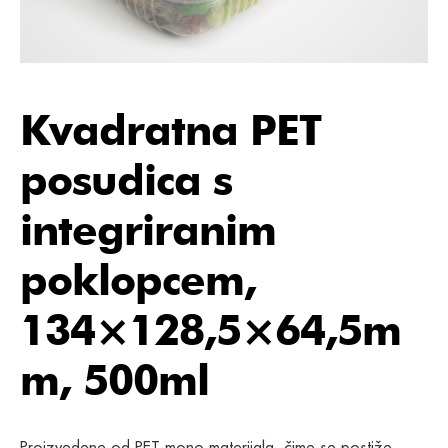
Kvadratna PET
posudica s
integriranim
poklopcem,
134×128,5×64,5m
m, 500ml
Proizvedene od PET mono-materijala, čime se postiže