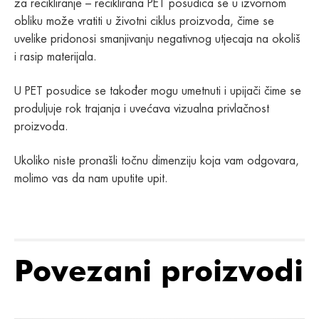
za recikliranje – reciklirana PET posudica se u izvornom
obliku može vratiti u životni ciklus proizvoda, čime se
uvelike pridonosi smanjivanju negativnog utjecaja na okoliš
i rasip materijala.
U PET posudice se također mogu umetnuti i upijači čime se
produljuje rok trajanja i uvećava vizualna privlačnost
proizvoda.
Ukoliko niste pronašli točnu dimenziju koja vam odgovara,
molimo vas da nam uputite upit.
Povezani proizvodi