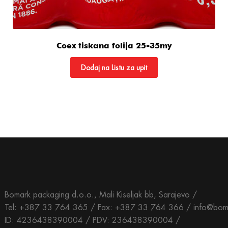
Coex tiskana folija 25-35my
Dodaj na Listu za upit
Bomark packaging d.o.o., Mali Kiseljak bb, Sarajevo /
Tel: +387 33 764 365 / Fax: +387 33 764 366 / info@bom
ID: 4236438390004 / PDV: 236438390004 /