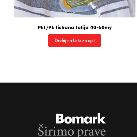
PET/PE tiskana folija 40-60my
Dodaj na Listu za upit