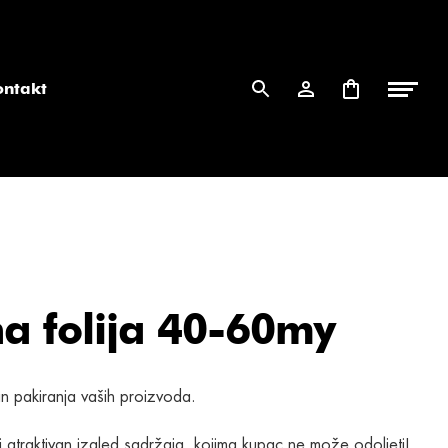
ontakt
a folija 40-60my
in pakiranja vaših proizvoda.
 i atraktivan izgled sadržaja, kojima kupac ne može odoljeti!