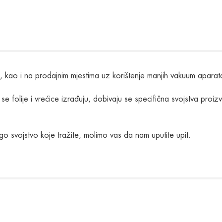
a, kao i na prodajnim mjestima uz korištenje manjih vakuum aparat
h se folije i vrećice izrađuju, dobivaju se specifična svojstva pr
ugo svojstvo koje tražite, molimo vas da nam uputite upit.