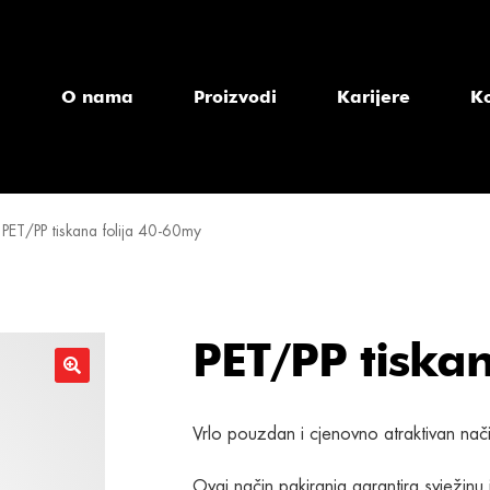
a
O nama
Proizvodi
Karijere
K
PET/PP tiskana folija 40-60my
PET/PP tiskan
Vrlo pouzdan i cjenovno atraktivan nač
Ovaj način pakiranja garantira svježinu