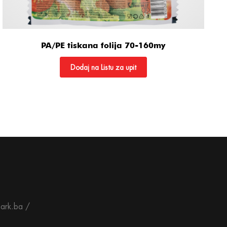
PA/PE tiskana folija 70-160my
Dodaj na Listu za upit
ark.ba /