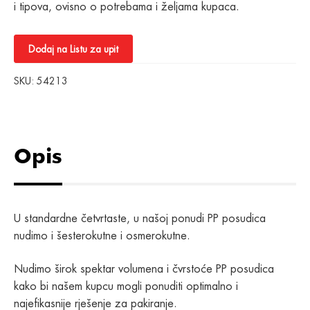
i tipova, ovisno o potrebama i željama kupaca.
Dodaj na Listu za upit
SKU:
54213
Opis
U standardne četvrtaste, u našoj ponudi PP posudica
nudimo i šesterokutne i osmerokutne.
Nudimo širok spektar volumena i čvrstoće PP posudica
kako bi našem kupcu mogli ponuditi optimalno i
najefikasnije rješenje za pakiranje.