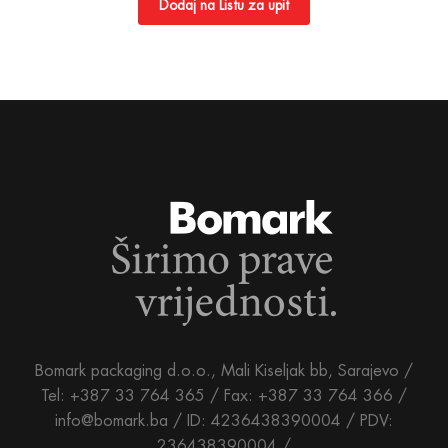
Dodaj na Listu za upit
Bomark packaging d.o.o., Mali Kiseljak bb, Sarajevo /
Tel: +387 33 764 365 / Fax: +387 33 764 366 /
info@bomark.ba /
ID: 4236438390004 / PDV:
236438390004 /