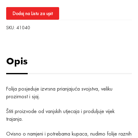
Dodaj na Listu za upit
SKU:
41040
Opis
Folija posjeduje izvrsna prianjajuća svojstva, veliku
prozirnost i sjaj.
Štiti proizvode od vanjskih utjecaja i produljuje vijek
trajanja.
Ovisno o namjeni i potrebama kupaca, nudimo folije raznih