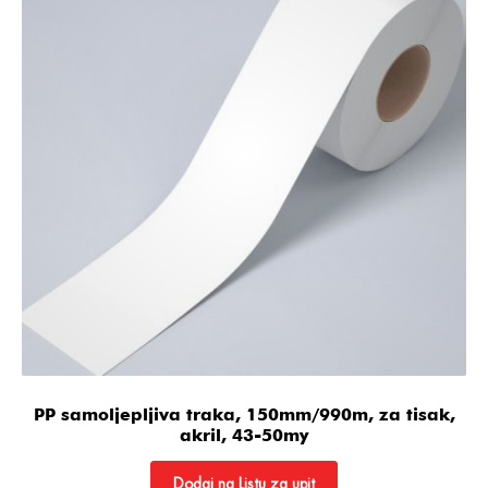
PP samoljepljiva traka, 150mm/990m, za tisak,
akril, 43-50my
Dodaj na Listu za upit