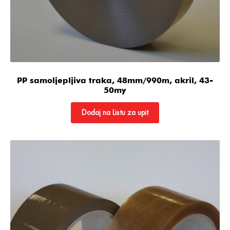
PP samoljepljiva traka, 48mm/990m, akril, 43-
50my
Dodaj na Listu za upit