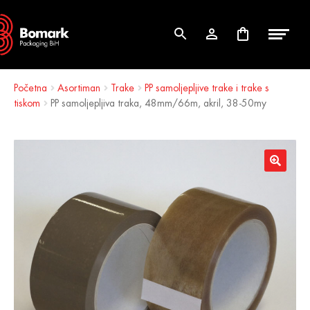
Skip
Skip
to
to
navigation
content
Početna
Asortiman
Trake
PP samoljepljive trake i trake s
tiskom
PP samoljepljiva traka, 48mm/66m, akril, 38-50my