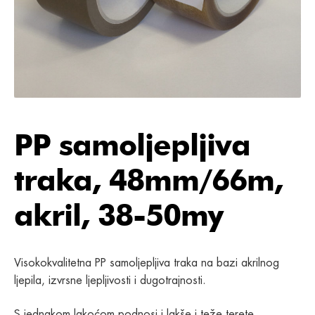
PP samoljepljiva
traka, 48mm/66m,
akril, 38-50my
Visokokvalitetna PP samoljepljiva traka na bazi akrilnog
ljepila, izvrsne ljepljivosti i dugotrajnosti.
S jednakom lakoćom podnosi i lakše i teže terete,