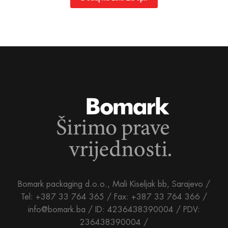
Bomark packaging d.o.o., Mali Kiseljak bb, Sarajevo /
Tel: +387 33 764 365 / Fax: +387 33 764 366 /
info@bomark.ba /
ID: 4236438390004 / PDV:
236438390004 /