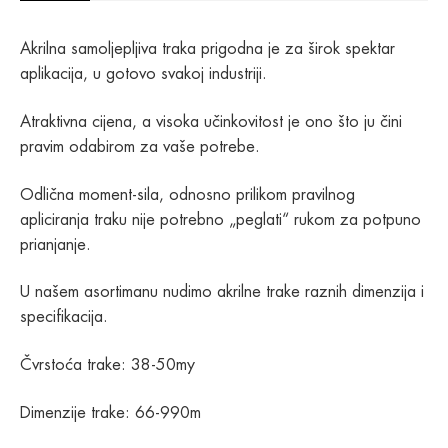
Akrilna samoljepljiva traka prigodna je za širok spektar
aplikacija, u gotovo svakoj industriji.
Atraktivna cijena, a visoka učinkovitost je ono što ju čini
pravim odabirom za vaše potrebe.
Odlična moment-sila, odnosno prilikom pravilnog
apliciranja traku nije potrebno „peglati“ rukom za potpuno
prianjanje.
U našem asortimanu nudimo akrilne trake raznih dimenzija i
specifikacija.
Čvrstoća trake: 38-50my
Dimenzije trake: 66-990m