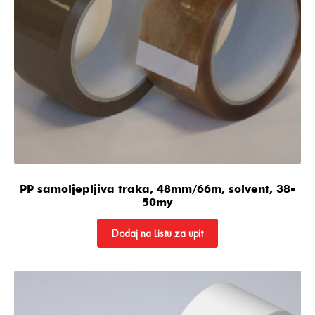
PP samoljepljiva traka, 48mm/66m, solvent, 38-
50my
Dodaj na Listu za upit